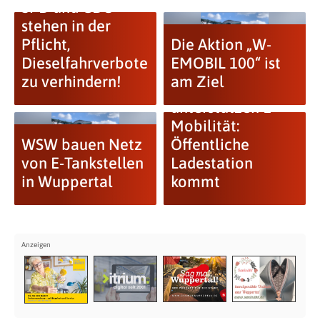
SPD und CDU
stehen in der
Pflicht,
Die Aktion „W-
Dieselfahrverbote
EMOBIL 100“ ist
zu verhindern!
am Ziel
WSW
unterstützen E-
Mobilität:
WSW bauen Netz
Öffentliche
von E-Tankstellen
Ladestation
in Wuppertal
kommt