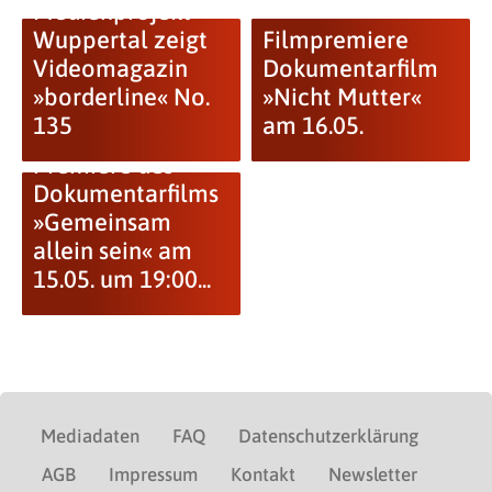
Medienprojekt
Wuppertal zeigt
Filmpremiere
Videomagazin
Dokumentarfilm
»borderline« No.
»Nicht Mutter«
135
am 16.05.
Premiere des
Dokumentarfilms
»Gemeinsam
allein sein« am
15.05. um 19:00...
Mediadaten
FAQ
Datenschutzerklärung
AGB
Impressum
Kontakt
Newsletter