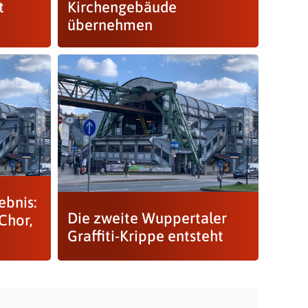
t
Kirchengebäude
übernehmen
ebnis:
Die zweite Wuppertaler
Chor,
Graffiti-Krippe entsteht