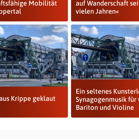
ftsfähige Mobilität
auf Wanderschaft sei
ppertal
vielen Jahren«
Ein seltenes Kunsterl
 aus Krippe geklaut
Synagogenmusik für 
Bariton und Violine