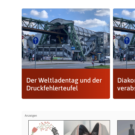
Der Weltladentag und der
Diako
Druckfehlerteufel
verab