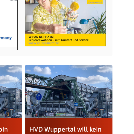
bin
HVD Wuppertal will kein