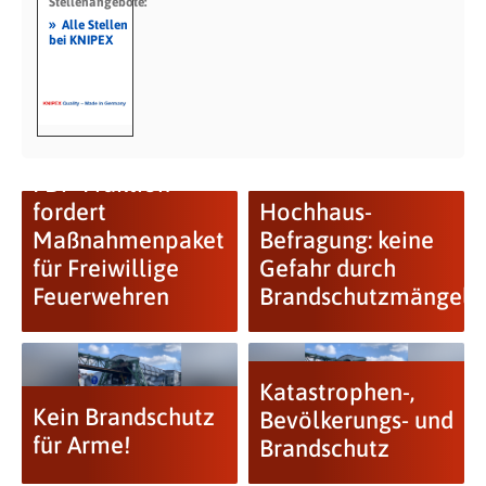
Stellenangebote:
»
Alle Stellen
bei KNIPEX
FDP-Fraktion
fordert
Hochhaus-
Maßnahmenpaket
Befragung: keine
für Freiwillige
Gefahr durch
Feuerwehren
Brandschutzmängel
Katastrophen-,
Kein Brandschutz
Bevölkerungs- und
für Arme!
Brandschutz