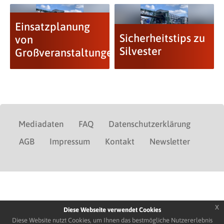
Einsatzplanung
Sicherheitstips zu
von
Silvester
Großveranstaltungen
Mediadaten
FAQ
Datenschutzerklärung
AGB
Impressum
Kontakt
Newsletter
x
Diese Webseite verwendet Cookies
Diese Website nutzt Cookies, um Ihnen das bestmögliche Nutzererlebnis