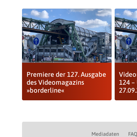
Premiere der 127. Ausgabe
Video
des Videomagazins
124 –
»borderline«
27.09.
Mediadaten
FA