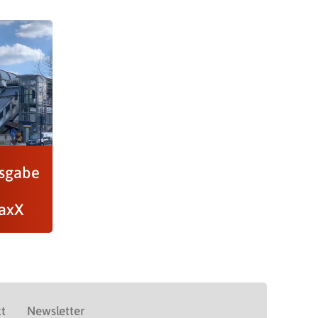
usgabe
maxX
t
Newsletter