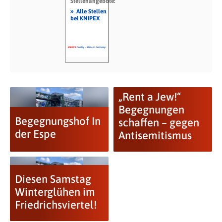
Stellenangebote:
»
Alle Stellen
bei KNIPEX
„Rent a Jew!“
Begegnungen
Begegnungshof In
schaffen – gegen
der Espe
Antisemitismus
Diesen Samstag
Winterglühen im
Friedrichsviertel!