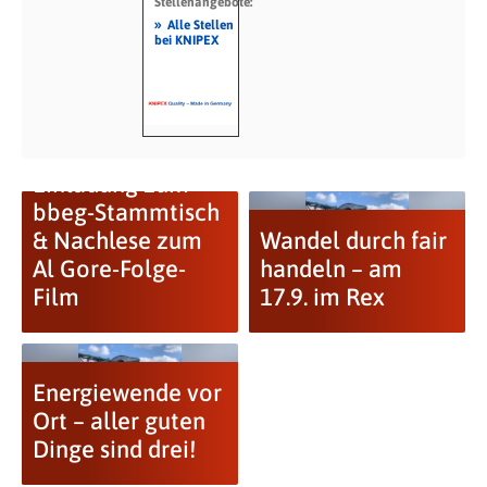
Stellenangebote:
»
Alle Stellen
bei KNIPEX
Einladung zum
bbeg-Stammtisch
& Nachlese zum
Wandel durch fair
Al Gore-Folge-
handeln – am
Film
17.9. im Rex
Energiewende vor
Ort – aller guten
Dinge sind drei!