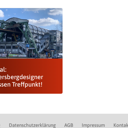
al:
rsbergdesigner
ssen Treffpunkt!
Q
Datenschutzerklärung
AGB
Impressum
Kontak