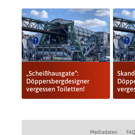
„Scheißhausgate“:
Skand
Döppersbergdesigner
Döppe
vergessen Toiletten!
verge
Mediadaten
FA