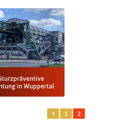
 Sturzpräventive
chtung in Wuppertal
1
2