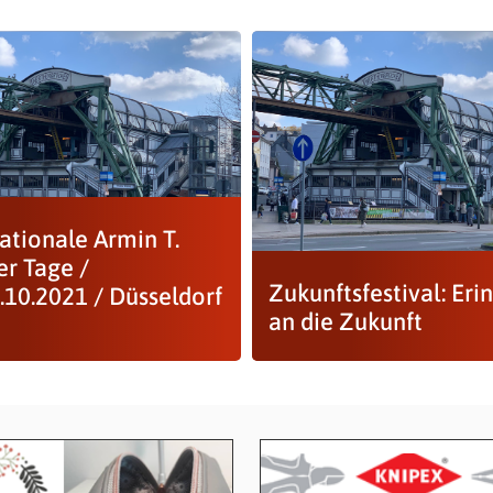
ationale Armin T.
r Tage /
Zukunftsfestival: Eri
.10.2021 / Düsseldorf
an die Zukunft