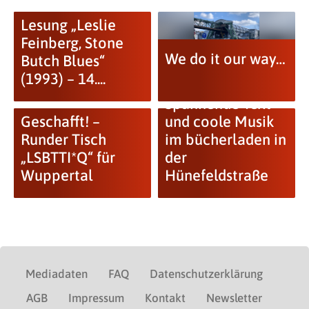
Lesung „Leslie
Feinberg, Stone
We do it our way…
Butch Blues“
(1993) – 14....
Spannende Text
Geschafft! –
und coole Musik
Runder Tisch
im bücherladen in
„LSBTTI*Q“ für
der
Wuppertal
Hünefeldstraße
Mediadaten
FAQ
Datenschutzerklärung
AGB
Impressum
Kontakt
Newsletter