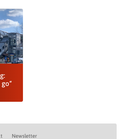
g:
 go“
t
Newsletter