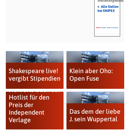
Stellenangebote:
»
Alle Stellen
bei KNIPEX
Shakespeare live!
Klein aber Oho:
vergibt Stipendien
Open Fuse
Herberts-Buch auf
Hotlist für den
Preis der
Das dem der liebe
Independent
J. sein Wuppertal
Verlage