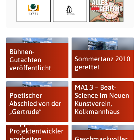
Bühnen-
Sommertanz 2010
Gutachten
gerettet
veröffentlicht
MA1.3 – Beat-
Poetischer
Science im Neuen
Abschied von der
Kunstverein,
„Gertrude“
Kolkmannhaus
RUHR 2010:
Wuppertaler
Projektentwickler
erarbeiten
Geschmackvoller