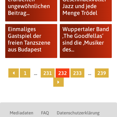
ungewöhnlichen
Jazz und jede
Beitrag...
Menge Trödel
Einmaliges
Wuppertaler Band
Gastspiel der
‚The Goodfellas‘
freien Tanzszene
sind die ‚Musiker
aus Budapest
des...
1
…
231
232
233
…
239
Mediadaten
FAQ
Datenschutzerklärung