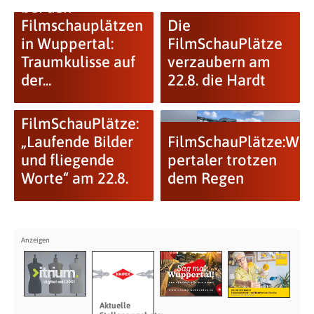
bei den
Filmschauplätzen
Die
in Wuppertal:
FilmSchauPlätze
Traumkulisse auf
verzaubern am
der...
22.8. die Hardt
FilmSchauPlätze:
„Laufende Bilder
FilmSchauPlätze:Wup
und fliegende
per­ta­ler trot­zen
Worte“ am 22.8.
dem Regen
Aktuelle