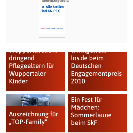
Stellenangebote:
»
Alle Stellen
bei KNIPEX
Der SkF e.V.
3. Platz für
Wuppertal sucht
www.gewalt-
dringend
los.de beim
Pflegeeltern für
Deutschen
Wuppertaler
Engagementpreis
Kinder
2010
Ein Fest für
Mädchen:
Auszeichnung für
Sommerlaune
„TOP-Family“
beim SkF