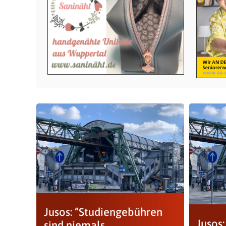
Jusos: “Studiengebühren
Jusos:
sind niemals