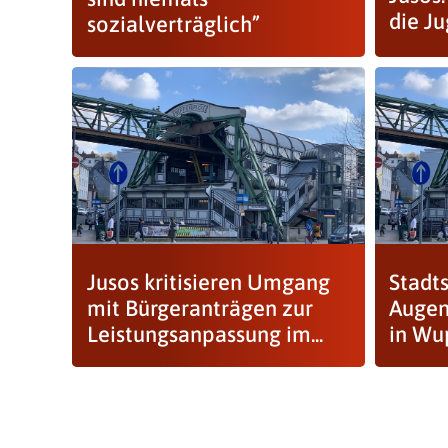
die J
sozialverträglich”
Jusos kritisieren Umgang
Stadts
mit Bürgeranträgen zur
Augen
Leistungsanpassung im...
in Wu