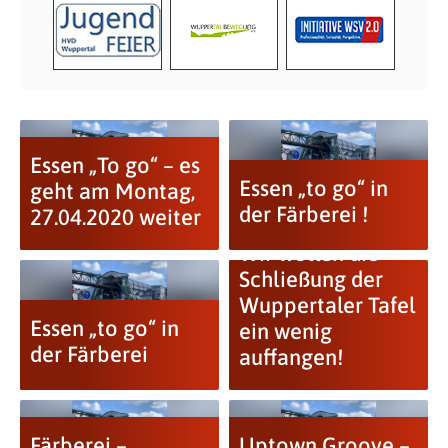
Essen „To go“ – es
Essen „to go“ in
geht am Montag,
der Färberei !
27.04.2020 weiter
Wir wollen die
Schließung der
Wuppertaler Tafel
Essen „to go“ in
ein wenig
der Färberei
auffangen!
Färberei –
Uptown Groove –