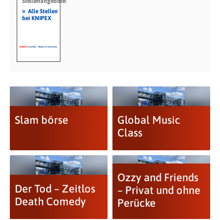
Stellenangebote:
»
Alle Stellen
bei KNIPEX
Slam börse
Global Music
Class
Ozzy and Friends
Der Tod – Zeitlos
– Privat und ohne
Death Comedy
Perücke