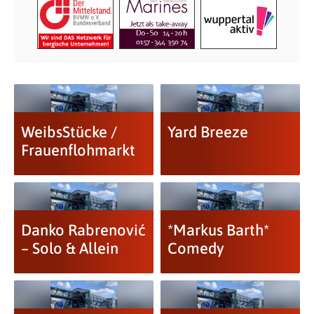
WeibsStücke /
Yard Breeze
Frauenflohmarkt
Danko Rabrenović
*Markus Barth*
– Solo & Allein
Comedy