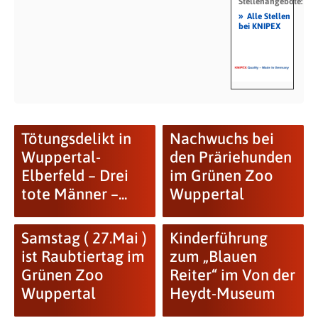
Stellenangebote:
»
Alle Stellen
bei KNIPEX
Tötungsdelikt in
Nachwuchs bei
Wuppertal-
den Präriehunden
Elberfeld – Drei
im Grünen Zoo
tote Männer –...
Wuppertal
Samstag ( 27.Mai )
Kinderführung
ist Raubtiertag im
zum „Blauen
Grünen Zoo
Reiter“ im Von der
Wuppertal
Heydt-Museum