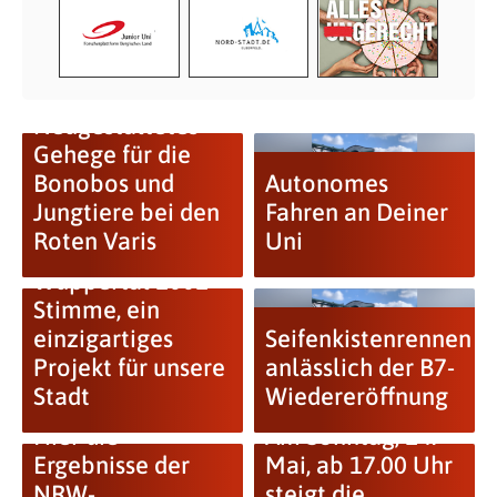
Neugestaltetes
Gehege für die
Bonobos und
Autonomes
Jungtiere bei den
Fahren an Deiner
Roten Varis
Uni
Wuppertal 1001
Stimme, ein
einzigartiges
Seifenkistenrennen
Projekt für unsere
anlässlich der B7-
Stadt
Wiedereröffnung
Hier die
Am Sonntag, 14.
Ergebnisse der
Mai, ab 17.00 Uhr
NRW-
steigt die